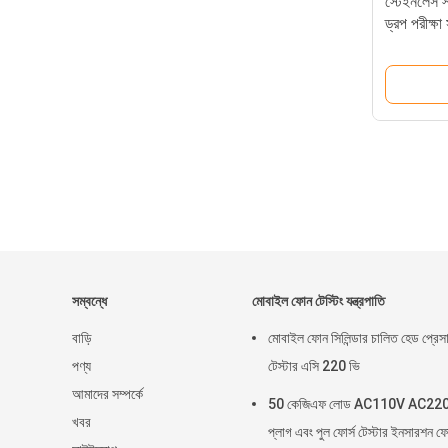
স্টেইনলেস 
ড্রপ পরীক্ষা 
সম্বন্ধে
মোবাইল ফোন টেস্টিং যন্ত্রপাতি
বাড়ি
মোবাইল ফোন সিলিন্ডার চালিত হেড প্রেস
পণ্য
টেস্টার এসি 220 ভি
আমাদের সম্পর্কে
50 কেজিএফ লোড AC110V AC22
খবর
প্লাগ এবং পুল ফোর্স টেস্টার ইনসারশন ফো