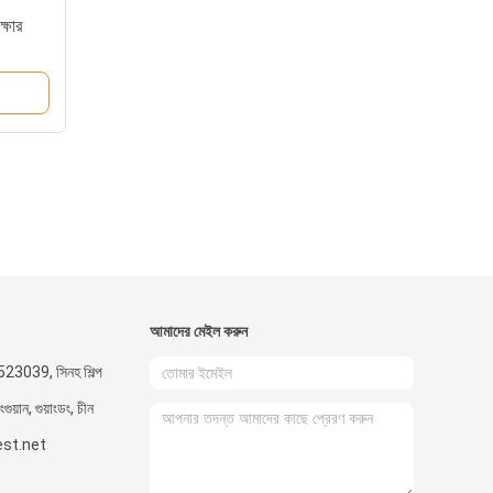
ক্ষার
আমাদের মেইল ​​করুন
523039, সিনহ শিল্প
দংগুয়ান, গুয়াংডং, চীন
st.net