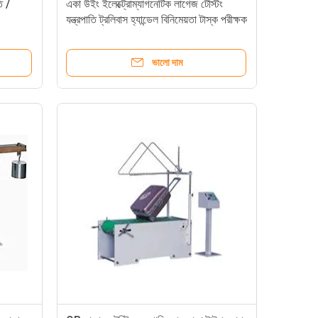
ি /
একা উইং ইলেক্ট্রোম্যাগনেটিক লাগেজ টেস্টিং
যন্ত্রপাতি ট্রলিবাস হ্যান্ডেল বিনিমেয়তা টাস্ক পরীক্ষক
ভালো দাম