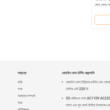
সেল ফোন পর
সম্বন্ধে
মোবাইল ফোন টেস্টিং যন্ত্রপাতি
বাড়ি
মোবাইল ফোন সিলিন্ডার চালিত হেড প্রেস
পণ্য
টেস্টার এসি 220 ভি
আমাদের সম্পর্কে
50 কেজিএফ লোড AC110V AC22
খবর
প্লাগ এবং পুল ফোর্স টেস্টার ইনসারশন ফো
সাইটম্যাপ