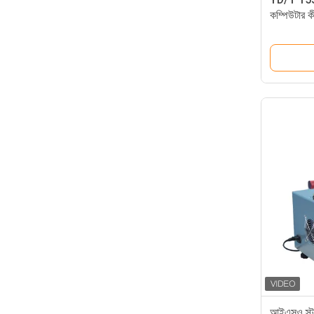
কম্পিউটার ক
আইএসও স্ট্য