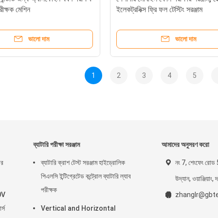
ীক্ষক মেশিন
ইলেকট্রনিক্স ফ্রি ফল টেস্টিং সরঞ্জাম
ভালো দাম
ভালো দাম
1
2
3
4
5
ব্যাটারি পরীক্ষা সরঞ্জাম
আমাদের অনুসরণ করো
ার
ব্যাটারি ক্রাশ টেস্ট সরঞ্জাম হাইড্রোলিক
নং 7, শেংফেং রোড 
পিএলসি ইন্টিগ্রেটেড কন্ট্রোল ব্যাটারি ল্যাব
উদ্যান, ওয়াঞ্জিয়াং, 
পরীক্ষক
0V
zhanglr@gbte
র্স
Vertical and Horizontal