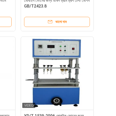
ূনতম
মোবাইল ফোনের জন্য ডাবল ড্রাম ড্রপ টেস্ট মেশিন
GB/T2423.8
ভালো দাম
 সেলফোন
YD/T 1539-2006 মোবাইল ফোনের জন্য