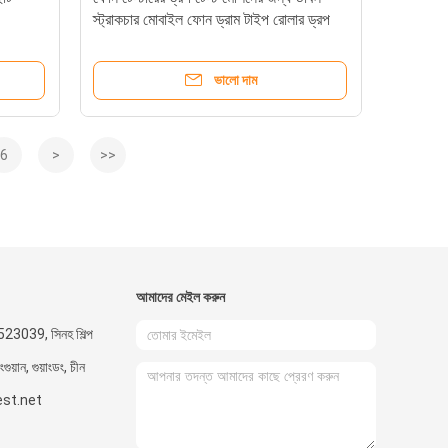
স্ট্রাকচার মোবাইল ফোন ড্রাম টাইপ রোলার ড্রপ
টেস্টিং মেশিন
ভালো দাম
6
>
>>
আমাদের মেইল ​​করুন
523039, সিনহ শিল্প
দংগুয়ান, গুয়াংডং, চীন
st.net