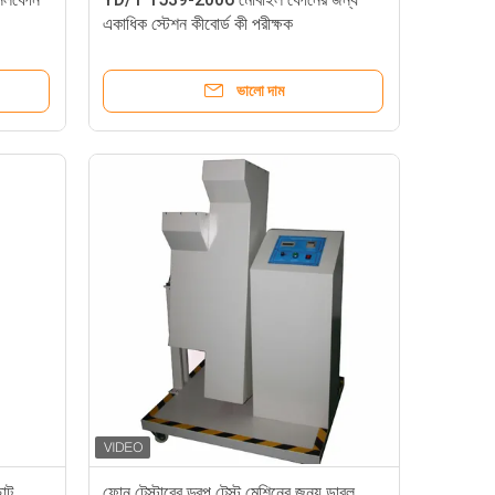
একাধিক স্টেশন কীবোর্ড কী পরীক্ষক
ভালো দাম
ছোট
ফোন টেস্টারের ড্রপ টেস্ট মেশিনের জন্য ডাবল