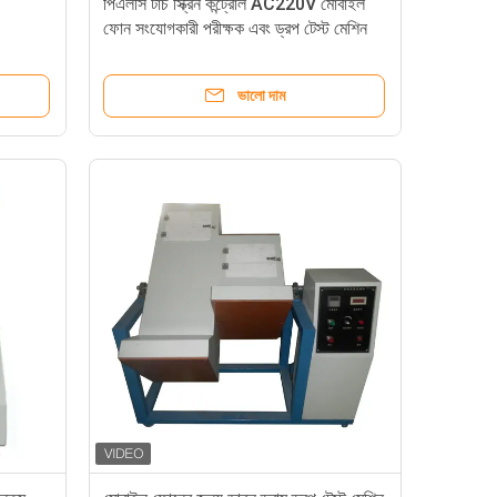
পিএলসি টাচ স্ক্রিন কন্ট্রোল AC220V মোবাইল
ফোন সংযোগকারী পরীক্ষক এবং ড্রপ টেস্ট মেশিন
ভালো দাম