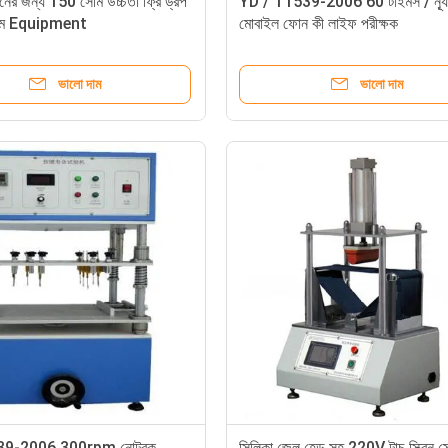
ের জন্য 150 সেমি উচ্চতা ফ্রি ড্রপ
YD / T1539-2006 60 টাইমস / ন্য
ঞ্জাম Equipment
মোবাইল ফোন কী লাইফ পরীক্ষক
ভালো দাম
ভালো দাম
9-2006 300rpm নোটবুক
সিলিকা জেল হেড সহ 220V টাচ স্ক্রিন