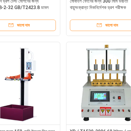
 ড্রপ টেস্ট মেশিনের জন্য
মোবাইল ফোনের জন্য 300 মিমি উচ্চতা
8-2-32 GB/T2423.8 ডাবল
বায়ুসংক্রান্ত দিকনির্দেশক ড্রপ পরীক্ষক
েস্ট মেশিন
ভালো দাম
ভালো দাম