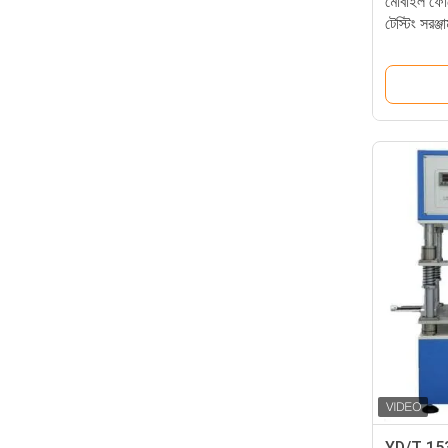
মোবাইল ফোন
টেস্টিং সর
YD/T 153