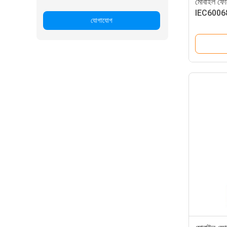
মোবাইল ফোন
IEC6006
যোগাযোগ
ড্রাম ড্রপ ট