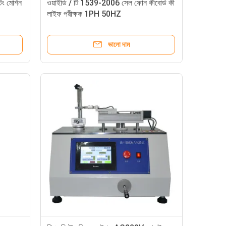
িং মেশিন
ওয়াইডি / টি 1539-2006 সেল ফোন কীবোর্ড কী
লাইফ পরীক্ষক 1PH 50HZ
ভালো দাম