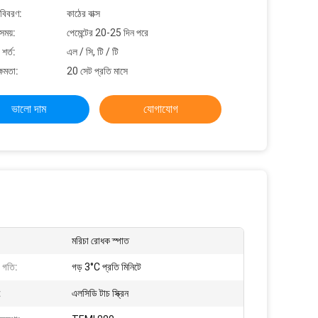
 বিবরণ:
কাঠের বাক্স
সময়:
পেমেন্টের 20-25 দিন পরে
শর্ত:
এল / সি, টি / টি
্ষমতা:
20 সেট প্রতি মাসে
ভালো দাম
যোগাযোগ
মরিচা রোধক স্পাত
 গতি:
গড় 3°C প্রতি মিনিটে
:
এলসিডি টাচ স্ক্রিন