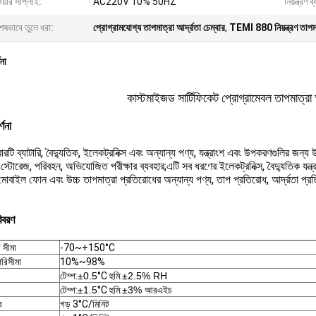
য়ার সাপ্লাই:
AC220V 10% 50HZ
নিয়ন্ত্রণ ব
েষভাবে তুলে ধরা:
প্রোগ্রামযোগ্য তাপমাত্রা আর্দ্রতা চেম্বার
,
TEMI 880 নিয়ন্ত্রণ তাপমাত
ণনা
কাস্টমাইজড সার্টিফিকেট প্রোগ্রামেবল তাপমাত্রা আর
্ণনা
ারটি ব্যাটারি, বৈদ্যুতিক, ইলেকট্রনিক্স এবং অন্যান্য পণ্য, যন্ত্রাংশ এবং উপকরণগুলির জন্য 
স্টোরেজ, পরিবহন, অভিযোজিত পরীক্ষার ব্যবহার;এটি সব ধরণের ইলেকট্রনিক্স, বৈদ্যুতিক যন্ত্র
, মোবাইল ফোন এবং উচ্চ তাপমাত্রা প্রতিরোধের অন্যান্য পণ্য, তাপ প্রতিরোধ, আর্দ্রতা প্রতির
িবরণ
 সীমা
-70~+150°C
পরিসীমা
10%~98%
টেম্প:
±0.5
°C হুমি:
±2.5% RH
টেম্প:
±1.5
°C হুমি:
±3% আরএইচ
র
গড় 3°C/মিনিট