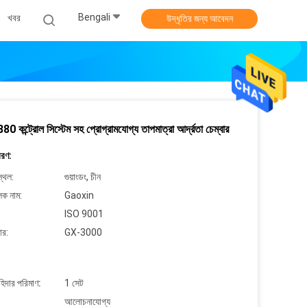
Bengali
খবর
উদ্ধৃতির জন্য আবেদন
 কন্ট্রোল সিস্টেম সহ প্রোগ্রামযোগ্য তাপমাত্রা আর্দ্রতা চেম্বার
বরণ:
্থল:
গুয়াংডং, চীন
লক নাম:
Gaoxin
ISO 9001
ার:
GX-3000
াহিদার পরিমাণ:
1 সেট
আলোচনাযোগ্য