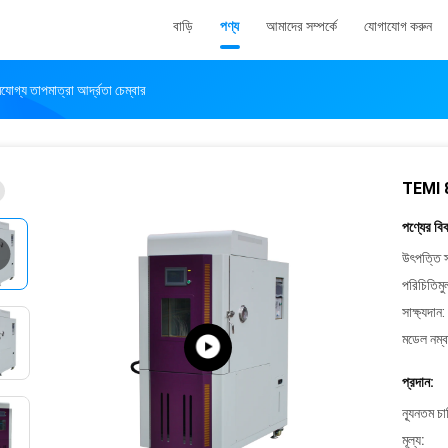
বাড়ি
পণ্য
আমাদের সম্পর্কে
যোগাযোগ করুন
োগ্য তাপমাত্রা আর্দ্রতা চেম্বার
TEMI 880
পণ্যের বি
উৎপত্তি স
পরিচিতিমু
সাক্ষ্যদান:
মডেল নম্ব
প্রদান:
ন্যূনতম চ
মূল্য: