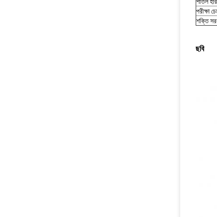
শীতল হার
পরীক্ষা 
শক্তি সর
ছবি