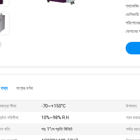
প্যাকেজিং
ডেলিভারি 
পরিশোধের 
যোগানের ক
 তথ্য
পণ্যের বর্ণনা
মাত্রা সীমা:
-70~+150°C
উপাদান:
দ্রতা পরিসীমা:
10%~98% R.H.
গরম করার
তল গতি:
গড় 1°সে প্রতি মিনিটে
পর্দার ধরন