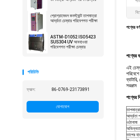
পাও
বিশ
প্রোগ্রামেবল কনস্ট্যান্ট তাপমাত্রা
আর্দ্রতা চেম্বার পরিবেশগত পরীক্ষা
পণ্যের বর্
ASTM-D1052 ISO5423
SUS304 UV আবহাওয়া
পরিবেশগত পরীক্ষা চেম্বার
পণ্যের বর
এই চেম্ব
পরিচিতি
পরিবেশে 
ব্যাটারি
সরঞ্জাম
ফ্যাক্স:
86-0769-23173891
পণ্যের ব
যোগাযোগ
তাপমাত্রা
আর্দ্রতা 
ওঠানামা
অভিন্নতা
তাপের হা