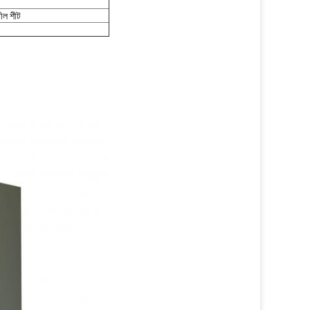
ীল শীট