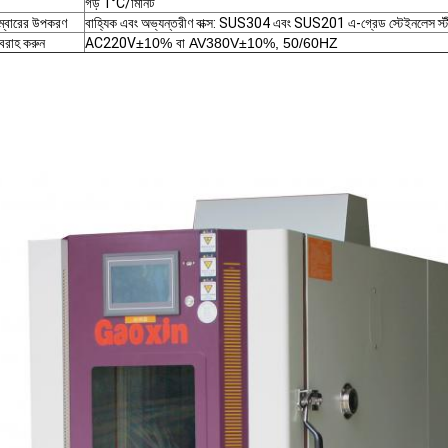
গড় 1°C/মিনিট
চেম্বারের উপকরণ
বাহ্যিক এবং অভ্যন্তরীণ বাক্স: SUS304 এবং SUS201 এ-গ্রেড স্টেইনলেস স্ট
বরাহ করুন
AC220V
±10% বা AV380V±10%, 50/60HZ