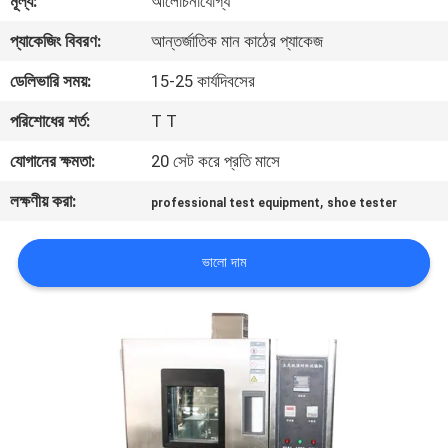
মূল্য:
আলোচনাযোগ্য
নিয়ন্ত্রণ
প্যাকেজিং বিবরণ:
আন্তর্জাতিক মান কাঠের প্যাকেজ
যোগাযোগ
ডেলিভারি সময়:
15-25 কার্যদিবসের
করুন
পরিশোধের শর্ত:
T T
যোগানের ক্ষমতা:
20 সেট করে প্রতি মাসে
খবর
লক্ষণীয় করা:
,
professional test equipment
shoe tester
উদ্ধৃতির
ভালো দাম
জন্য
আবেদন
সাইট
ম্যাপ