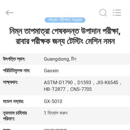
Equipment
Co.,
Ltd.，.
All
Rights
পাদুকা পরীক্ষার সরঞ্জাম
Reserved.
Developed
by
নিম্ন তাপমাত্রা পেষকদন্ত উপাদান পরীক্ষা,
বাড়ি
ECER
রাবার পরীক্ষক জন্য টেস্টিং মেশিন নমন
পণ্য
উৎপত্তি স্থল:
Guangdong, চীন
আমাদের
পরিচিতিমুলক নাম:
Gaoxin
সম্পর্কে
সাক্ষ্যদান:
ASTM-D1790，D1593，JIS-K6545，
HB-T2877，CNS-7705
কারখানা
মডেল নম্বার:
GX-5010
ভ্রমণ
ন্যূনতম চাহিদার
1 বিন্যাস করুন
পরিমাণ:
মান