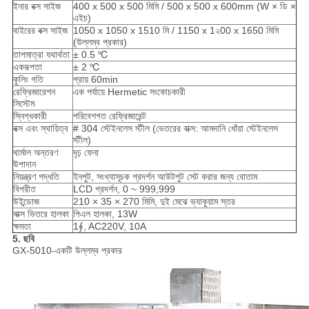
ইনার বক্স সাইজ
400 x 500 x 500 মিমি / 500 x 500 x 600mm (W × ডি ×
এইচ)
বাইরের বক্স সাইজ
1050 x 1050 x 1510 মি / 1150 x 1২00 x 1650 মিমি
(উল্লম্ব প্রকার)
তাপমাত্রা যথার্থতা
± 0.5 ℃
একরূপতা
± 2 ℃
কুলিং গতি
প্রায় 60min
রেফ্রিজারেশন
এক পর্যায়ে Hermetic সংকোচকারী
সিস্টেম
স্নিগ্ধকারী
পরিবেশগত রেফ্রিজারেন্ট
বক্স এবং স্থায়িত্ব
# 304 স্টেইনলেস স্টীল (ভেতরের বাক্স: আমদানি ধোঁয়া স্টেইনলেস
স্টীল)
থার্মাল অন্তরণ
দৃঢ় ফেনা
উপাদান
নিয়ন্ত্রণ পদ্ধতি
ইনপুট, সংখ্যাসূচক প্রদর্শন আউটপুট সেট করার জন্য বোতাম
বিপরীত
LCD প্রদর্শন, 0 ~ 999,999
উইন্ডোজ
210 × 35 × 270 মিমি, দুই মেঝে ভ্যাকুয়াম স্তর
বাক্স ভিতরে হালকা
পিএল হালকা, 13W
ক্ষমতা
1∮, AC220V, 10A
5. ছবি
GX-5010-একটি উল্লম্ব প্রকার