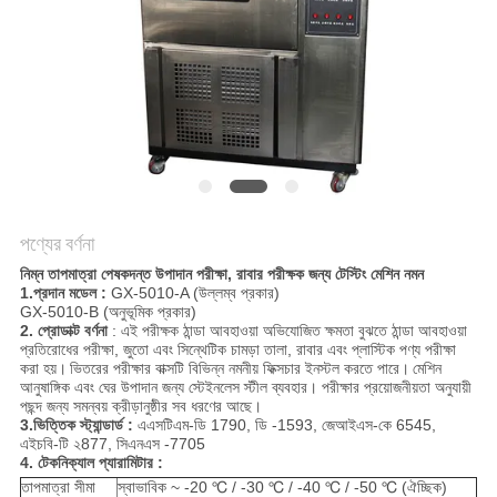
PRIVACY
POLICY
পণ্যের বর্ণনা
নিম্ন তাপমাত্রা পেষকদন্ত উপাদান পরীক্ষা, রাবার পরীক্ষক জন্য টেস্টিং মেশিন নমন
1.প্রদান মডেল
:
GX-5010-A (উল্লম্ব প্রকার)
GX-5010-B (অনুভূমিক প্রকার)
2. প্রোডাক্ট বর্ণনা
: এই পরীক্ষক ঠান্ডা আবহাওয়া অভিযোজিত ক্ষমতা বুঝতে ঠান্ডা আবহাওয়া
প্রতিরোধের পরীক্ষা, জুতো এবং সিন্থেটিক চামড়া তালা, রাবার এবং প্লাস্টিক পণ্য পরীক্ষা
করা হয়।
ভিতরের পরীক্ষার বাক্সটি বিভিন্ন নমনীয় ফিক্সচার ইনস্টল করতে পারে।
মেশিন
আনুষাঙ্গিক এবং ঘের উপাদান জন্য স্টেইনলেস স্টীল ব্যবহার। পরীক্ষার প্রয়োজনীয়তা অনুযায়ী
পছন্দ জন্য সমন্বয় ক্রীড়ানুষ্ঠীর সব ধরণের আছে।
3.ভিত্তিক স্ট্যান্ডার্ড
:
এএসটিএম-ডি 1790, ডি -1593, জেআইএস-কে 6545,
এইচবি-টি ২877, সিএনএস -7705
4. টেকনিক্যাল প্যারামিটার
:
তাপমাত্রা সীমা
স্বাভাবিক ~ -20 ℃ / -30 ℃ / -40 ℃ / -50 ℃ (ঐচ্ছিক)