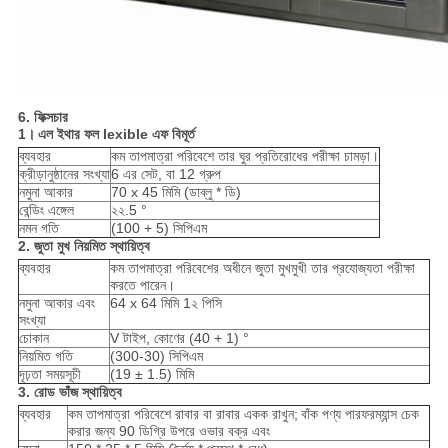
6. ফিক্সচার
1।
এল
ইথার
ফল
lexible
এফ
বিমূর্ত
ব্যবহার
কম তাপমাত্রা পরিবেশে তার ঘুর প্রতিরোধের পরীক্ষা চামড়া।
ক্রীড়ানুষ্ঠানের সংখ্যা
6 এর সেট, বা 12 গ্রুপ
নমুনা আকার
70 x 45 মিমি (ডাব্লু * ডি)
বেন্ডিং এঙ্গেল
২২.5 °
নমন গতি
(100 + 5) সিপিএম
2. জুতা মুখ নিয়মিত স্থায়িত্ব
ব্যবহার
কম তাপমাত্রা পরিবেশের অধীনে জুতা মুখমুখী তার প্রযোজ্যতা পরীক্ষা
করতে পারেন।
নমুনা আকার এবং
64 x 64 মিমি 1২ পিসি
সংখ্যা
চোকান
V টাইপ, কোণের (40 + 1) °
নিয়মিত গতি
(300-30) সিপিএম
দৃঢ়তা সময়সূচী
(19 ± 1.5) মিমি
3. রোড ভাঁজ স্থায়িত্ব
ব্যবহার
কম তাপমাত্রা পরিবেশে রাবার বা রাবার একক রাখুন;
বাঁক পণ্য পারফরম্যান্স চেক
করার জন্য 90 ডিগ্রি উপরে ওভার বক্র এবং