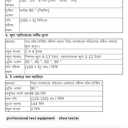
নমুনা
150 * 25 * 5 মিমি (দৈর্ঘ্য * প্রস্থ * বেধ)
আকার
ঘূর্ণমান
সর্বোচ্চ 90 ° (নিয়মিত)
এঙ্গেল
গতি
(100 + 3) সিপিএম
পরীক্ষা
করুন
4. জুতা প্রতিরোধের নমনীয় দৃঢ়তা
ব্যবহার
তার ভাঁজ বৈশিষ্ট্য পরীক্ষা করতে নিম্ন তাপমাত্রা পরিবেশের অধীনে সমাপ্ত
জুতা রাখুন।
নমুনা সংখ্যা
2 বা 4 টুকরা
নমুনা আকার:
শিশুদের জুতা 4-13 ইয়ার্ড, প্রাপ্তবয়স্ক জুতা 1-12 ইয়ার্ড
বেন্ডিং এঙ্গেল
30 °, 45 °, 60 °, 90 °
গতি পরীক্ষা
(100 + 5) আর / মিনিট
করুন
5. ই একমাত্র নমন স্থায়িত্ব
ব্যবহার
নিম্ন তাপমাত্রা পরিবেশে একমাত্র পরীক্ষা ভাঁজ বৈশিষ্ট্য।
বেন্ডিং এঙ্গেল
90 °
সার্কুলার শাফট ব্যাস
Φ 30 মিমি
নমন গতি
(125-150) বার / মিনিট
দৃঢ়তা প্রস্থ
144 মিমি
নমুনা সংখ্যা
3 পিসি
professional test equipment
shoe tester