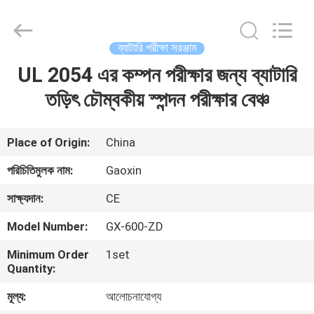
Equipment
Co.,
Ltd.，.
All
Rights
ব্যাটারি পরীক্ষা সরঞ্জাম
Reserved.
Developed
by
UL 2054 এর কম্পন পরীক্ষার জন্য ব্যাটারি
বাড়ি
ECER
তড়িৎ চৌম্বকীয় স্পন্দন পরীক্ষার বেঞ্চ
পণ্য
Place of Origin:
China
আমাদের
পরিচিতিমুলক নাম:
Gaoxin
সম্পর্কে
সাক্ষ্যদান:
CE
Model Number:
GX-600-ZD
কারখানা
Minimum Order
1set
ভ্রমণ
Quantity:
মূল্য:
আলোচনাযোগ্য
মান