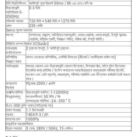
ডিসি স্থিতিশীলতা:
আউটপুট শূন্য ড্রিফট 50mv / 8h এর চেয়ে বেশি নয়
ফ্রিকোয়েন্সি
D 3 ডিবি
প্রতিক্রিয়া 5-
3500Hz:
পরিবর্ধক আকার
720 মিমি × 545 মিমি × 1270 মিমি
ওজন
230 কেজি
Servo সুরক্ষা ব্যবস্থা
ফাংশন
তাপমাত্রা, বায়ুচাপ, অতিরিক্ত-স্থানচ্যুতি, ওভার-ভোল্টেজ, ওভার-কারেন্ট, ইনপুট আন্ডার-
ভোল্টেজ, বাহ্যিক ত্রুটি, নিয়ন্ত্রণ শক্তি, লজিক ফল্ট, ইনপুট ঘাটতি।
ডিজিটাল কম্পন নিয়ামক VCSusb-2
হার্ডওয়্যার
2 চ্যানেল ইনপুট, 1 আউটপুট চ্যানেল
কনফিগারেশন
কম্পিউটার
আসল লেনোভো কম্পিউটার, এলসিডি ডিসপ্লে (কীবোর্ড / অপটিক্যাল মাউস সহ)
নিয়ন্ত্রণ করুন
সফটওয়্যার
সময়ের ডোমেন এবং ফ্রিকোয়েন্সি ডোমেন বিশ্লেষণ, সিগন্যাল উত্স, সাইন সুইপ বিশ্লেষণ
ইত্যাদির জন্য চাইনিজ / ইংলিশ অপারেশন স্বয়ংক্রিয়ভাবে ডাব্লুআরডি পরীক্ষার রিপোর্ট,
সংকেত এবং ডেটা প্রদর্শন, সঞ্চয়স্থান, পরীক্ষার পরামিতি এবং বিশ্লেষণ কার্যগুলি তৈরি করতে
পারে।
অপারেশন
উইন্ডোজ 2000 / এক্সপি
সিস্টেম
অ্যাক্সিলোমিটার
ফ্রিকোয়েন্সি ব্যাপ্তি: 1-12000Hz
বিঅ্যান্ডডাব্লু
সংবেদনশীলতা: 50 মিভি / জি
তাপমাত্রার পরিসীমা: -24 - 250 ° C
বিএল -300 কুলিং ফ্যান (সাইলেন্সার সহ)
ফ্যান পাওয়ার:
1.1 কিলোওয়াট
প্রবাহ
1404 মি 3 / ঘন্টা
বাতাসের চাপ
1000Pa
বৈদ্যুতিক প্রয়োজনীয়তা:
বিদ্যুৎ সরবরাহ
3 ফেজ, 380V / 50Hz, 15 কেভিএ