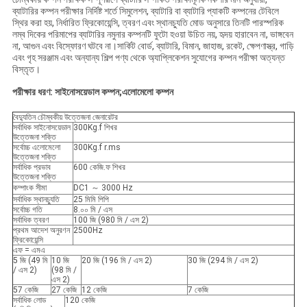
ব্যাটারির কম্পন পরীক্ষার নির্দিষ্ট শর্তে সিমুলেশন, ব্যাটারি বা ব্যাটারি প্যাকটি কম্পনের টেবিলে
স্থির করা হয়, নির্ধারিত ফ্রিকোয়েন্সি, ত্বরণ এবং স্থানচ্যুতি মোড অনুসারে তিনটি পারস্পরিক
লম্ব দিকের পরিমাপের ব্যাটারির নমুনার কম্পনটি ফুটো হওয়া উচিত নয়, হৃদয় হারাবেন না, ভাঙ্গবেন
না, আগুন এবং বিস্ফোরণ ঘটবে না।সার্কিট বোর্ড, ব্যাটারি, বিমান, জাহাজ, রকেট, ক্ষেপণাস্ত্র, গাড়ি
এবং গৃহ সরঞ্জাম এবং অন্যান্য শিল্প পণ্য থেকে অ্যাপ্লিকেশন সুযোগের কম্পন পরীক্ষা অত্যন্ত
বিস্তৃত।
পরীক্ষার ধরণ: সাইনোসয়েডাল কম্পন;এলোমেলো কম্পন
বৈদ্যুতিন চৌম্বকীয় উত্তেজনা জেনারেটর
সর্বাধিক সাইনোসয়েডাল
300Kg.f শিখর
উত্তেজনা শক্তি
সর্বোচ্চ এলোমেলো
300Kg.f r.ms
উত্তেজনা শক্তি
সর্বাধিক প্রভাব
600 কেজি.ফ শিখর
উত্তেজনা শক্তি
কম্পাংক সীমা
DC1 ～ 3000 Hz
সর্বাধিক স্থানচ্যুতি
25 মিমি পিপি
সর্বোচ্চ গতি
8.০০ মি / এস
সর্বাধিক ত্বরণ
100 জি (980 মি / এস 2)
প্রথম আদেশ অনুরণন
2500Hz
ফ্রিকোয়েন্সি
এফ = এমএ
5 জি (49 মি
10 জি
20 জি (196 মি / এস 2)
30 জি (294 মি / এস 2)
/ এস 2)
(98 মি /
এস 2)
57 কেজি
27 কেজি
12 কেজি
7 কেজি
সর্বাধিক লোড
120 কেজি