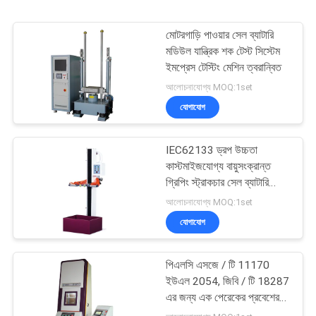
মোটরগাড়ি পাওয়ার সেল ব্যাটারি
মডিউল যান্ত্রিক শক টেস্ট সিস্টেম
ইমপ্রেস টেস্টিং মেশিন ত্বরান্বিত
আলোচনাযোগ্য MOQ:1set
যোগাযোগ
IEC62133 ড্রপ উচ্চতা
কাস্টমাইজযোগ্য বায়ুসংক্রান্ত
গ্রিপিং স্ট্রাকচার সেল ব্যাটারি
ইলেকট্রনিক্স ফ্রি ড্রপ টেস্টিং
আলোচনাযোগ্য MOQ:1set
মেশিন
যোগাযোগ
পিএলসি এসজে / টি 11170
ইউএল 2054, জিবি / টি 18287
এর জন্য এক পেরেকের প্রবেশের
ব্যাটারি পরীক্ষার সরঞ্জামগুলিতে