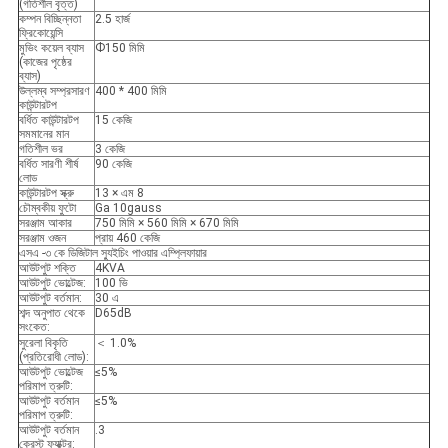
(গতিশীল বৃত্ত)
কম্পন বিচ্ছিন্নতা
2.5 হার্জ
ফ্রিকোয়েন্সি
মুভিং কয়েল ব্যাস
Ф150 মিমি
(কাজের পৃষ্ঠের
ব্যাস)
উল্লম্ব সম্প্রসারণ
400 * 400 মিমি
কাউন্টারটপ
বর্ধিত কাউন্টারটপ
15 কেজি
সমমানের মান
গতিশীল ভর
3 কেজি
বর্ধিত সারণী শীর্ষ
90 কেজি
লোড
কাউন্টারটপ স্ক্রু
13 × এম 8
চৌম্বকীয় ফুটো
Ga 10gauss
সরঞ্জাম আকার
750 মিমি × 560 মিমি × 670 মিমি
সরঞ্জাম ওজন
প্রায় 460 কেজি
এসএ -৩ কে ডিজিটাল স্যুইচিং পাওয়ার এম্প্লিফায়ার
আউটপুট শক্তি
4KVA
আউটপুট ভোল্টেজ:
100 ভি
আউটপুট বর্তমান:
30 এ
শব্দ অনুপাত থেকে
D65dB
সংকেত:
সুরেলা বিকৃতি
＜ 1.0%
(প্রতিরোধী লোড):
আউটপুট ভোল্টেজ
≤5%
পরিমাপ ত্রুটি:
আউটপুট বর্তমান
≤5%
পরিমাপ ত্রুটি:
আউটপুট বর্তমান
.3
ক্রেস্ট ফ্যাক্টর: